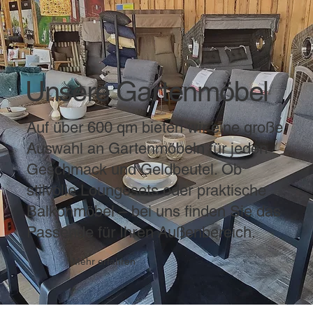
Unsere Gartenmöbel
Auf über 600 qm bieten wir eine große
Auswahl an Gartenmöbeln für jeden
Geschmack und Geldbeutel. Ob
stilvolle Loungesets oder praktische
Balkonmöbel – bei uns finden Sie das
Passende für Ihren Außenbereich.
Mehr erfahren